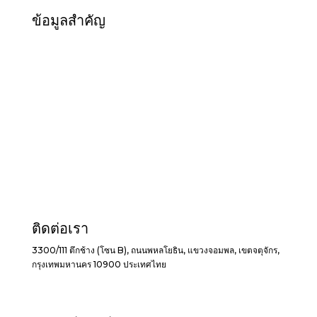
ข้อมูลสำคัญ
หน้าแรก
เกี่ยวกับงาน
จองบูธ
จับคู่ธุรกิจ
ข้อมูลผู้แสดงสินค้าและผู้เข้าชมงาน
แกลเลอรีภาพหลังจบงาน
แกลเลอลีภาพหลังสัมมนา
ความยั่งยัน
สถานที่จัดงาน
ติดต่อเรา
3300/111 ตึกช้าง (โซน B), ถนนพหลโยธิน, แขวงจอมพล, เขตจตุจักร,
กรุงเทพมหานคร 10900 ประเทศไทย
+662 838 9999
+662 760 8880
tif.foodpackasia@gmail.com