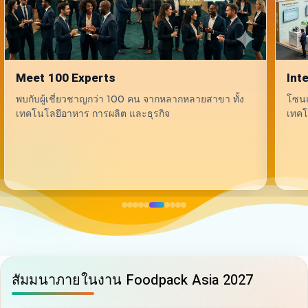
International Pavilion
Bus
โซนแสดงสินค้านานาชาติ รวมผู้ประกอบการและ
กิจก
เทคโนโลยีจากต่างประเทศไว้ในที่เดียว
ขยาย
สัมมนาภายในงาน Foodpack Asia 2027