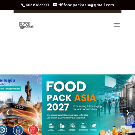
662 838 9999
tif.foodpackasia@gmail.com
❮
❯