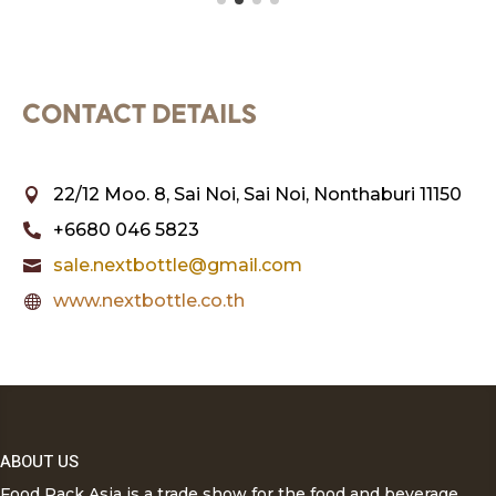
CONTACT DETAILS
22/12 Moo. 8, Sai Noi, Sai Noi, Nonthaburi 11150

+6680 046 5823

sale.nextbottle@gmail.com

www.nextbottle.co.th

ABOUT US
Food Pack Asia is a trade show for the food and beverage,