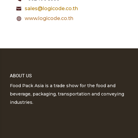
sales@logicode.co.th

www.logicode.co.th

ABOUT US
Food Pack Asia is a trade show for the food and
beverage, packaging, transportation and conveying
industries.