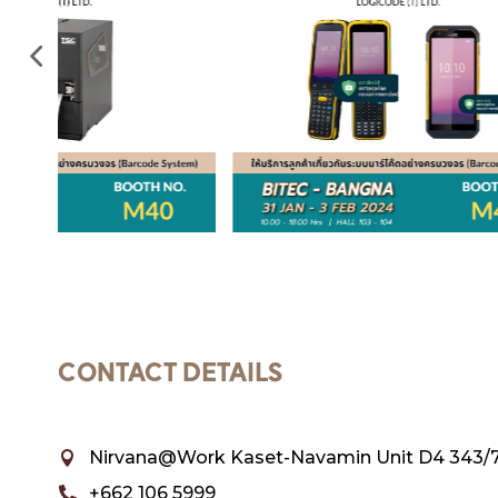
CONTACT DETAILS
Nirvana@Work Kaset-Navamin Unit D4 343/7

+662 106 5999
