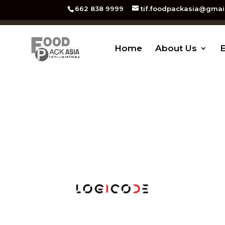
662 838 9999
tif.foodpackasia@gmai
Home
About Us
E