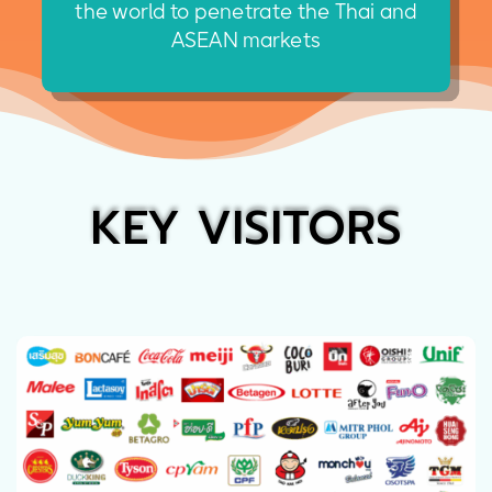
the world to penetrate the Thai and
ASEAN markets
KEY VISITORS