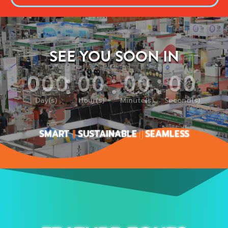
SEE YOU SOON IN
:
:
:
000
00
00
00
Day(s)
Hour(s)
Minute(s)
Second(s)
SMART
|
SUSTAINABLE
|
SEAMLESS