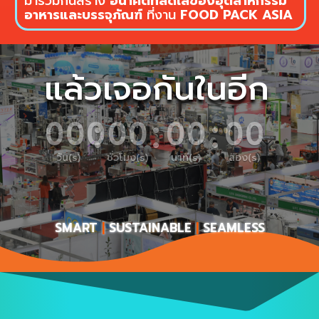
มาร่วมกันสร้าง
อนาคตที่สดใสของอุตสาหกรรม
อาหารและบรรจุภัณฑ์
ที่งาน
FOOD PACK ASIA
แล้วเจอกันในอีก
:
:
:
000
00
00
00
วัน(s)
ชั่วโมง(s)
นาที(s)
สอง(s)
SMART
|
SUSTAINABLE
|
SEAMLESS